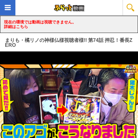
現在の環境では動画は視聴できません。
詳細はこちら
まりも・橘リノの神様仏様視聴者様!! 第74話 押忍！番長Z
ERO
loading...