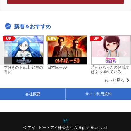
新着＆おすすめ
本好きの下剋上 領主の
日本統一50
茉莉花ちゃんの好感度
養女
はぶっ壊れている...
もっと見る
会社概要
サイト利用規約
© アイ・ピー・アイ株式会社 AllRights Reserved.