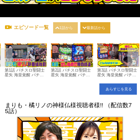
エピソード一覧
1話から
最新話から
第1話 パチスロ聖闘士
第2話 パチスロ聖闘士
第3話 パチスロ聖闘士
星矢 海皇覚醒 パチス
星矢 海皇覚醒 パチス
星矢 海皇覚醒 パチス
ロ 哲也 ―天運地力―
ロ 哲也 ―天運地力―
ロ 哲也 ―天運地力―
あらすじを見る
まりも・橘リノの神様仏様視聴者様!! （配信数7
5話）