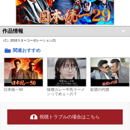
作品情報
（C）2018スターコーポレーション21
関連おすすめ
日本統一50
味噌カレー牛乳ラーメ
欲望の代償
ンってめぇ～の？
視聴トラブルの場合はこちら