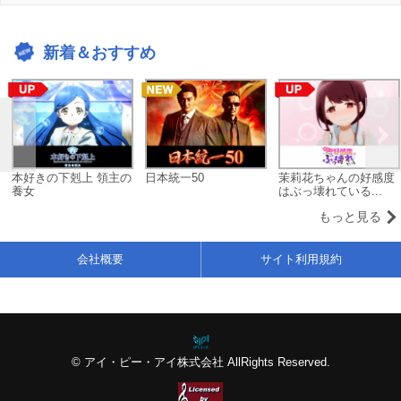
新着＆おすすめ
本好きの下剋上 領主の
日本統一50
茉莉花ちゃんの好感度
養女
はぶっ壊れている...
もっと見る
会社概要
サイト利用規約
© アイ・ピー・アイ株式会社 AllRights Reserved.