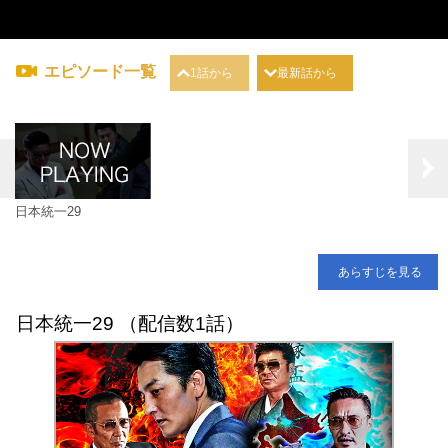
エピソード一覧
1話から
最新話から
日本統一29
あらすじを見る
日本統一29 （配信数1話）