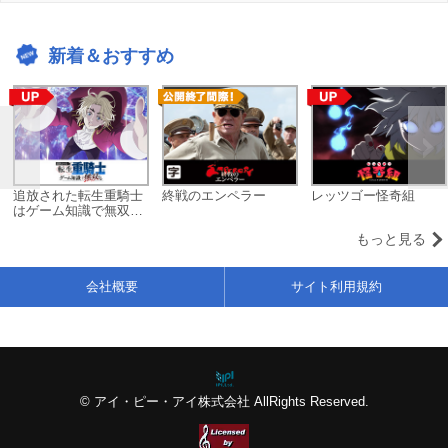
新着＆おすすめ
追放された転生重騎士
終戦のエンペラー
レッツゴー怪奇組
はゲーム知識で無双す
る
もっと見る
会社概要
サイト利用規約
© アイ・ピー・アイ株式会社 AllRights Reserved.