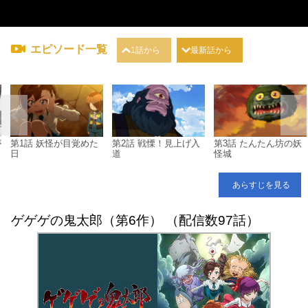
エピソード一覧
1話から
最新話から
が
第1話 妖怪が目覚めた
第2話 戦慄！見上げ入
第3話 たんたん坊の妖
日
道
怪城
あらすじを見る
ゲゲゲの鬼太郎（第6作） （配信数97話）