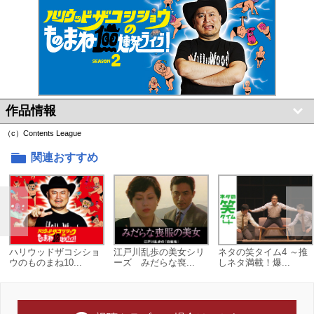
作品情報
（c）Contents League
関連おすすめ
ハリウッドザコシショ
江戸川乱歩の美女シリ
ネタの笑タイム4 ～推
ウのものまね10...
ーズ みだらな喪...
しネタ満載！爆...