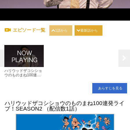
エピソード一覧
1話から
最新話から
ハリウッドザコシショ
ウのものまね100連発
ライブ！SEASON2
あらすじを見る
ハリウッドザコシショウのものまね100連発ライ
ブ！SEASON2 （配信数1話）