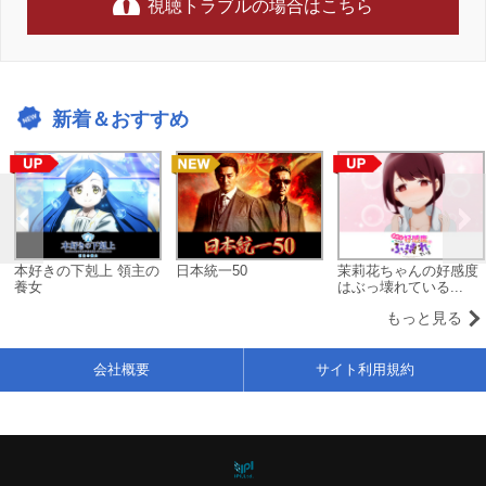
視聴トラブルの場合はこちら
新着＆おすすめ
本好きの下剋上 領主の
日本統一50
茉莉花ちゃんの好感度
養女
はぶっ壊れている...
もっと見る
会社概要
サイト利用規約