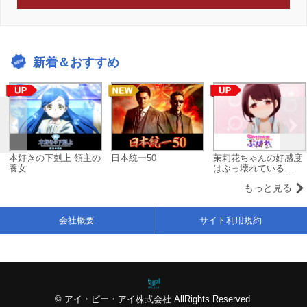
新着＆おすすめ
本好きの下剋上 領主の
日本統一50
茉莉花ちゃんの好感度
養女
はぶっ壊れている...
もっと見る
会社概要
サイト利用規約
© アイ・ピー・アイ株式会社 AllRights Reserved.