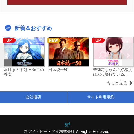
新着＆おすすめ
本好きの下剋上 領主の
日本統一50
茉莉花ちゃんの好感度
養女
はぶっ壊れている...
もっと見る
会社概要
サイト利用規約
© アイ・ピー・アイ株式会社 AllRights Reserved.