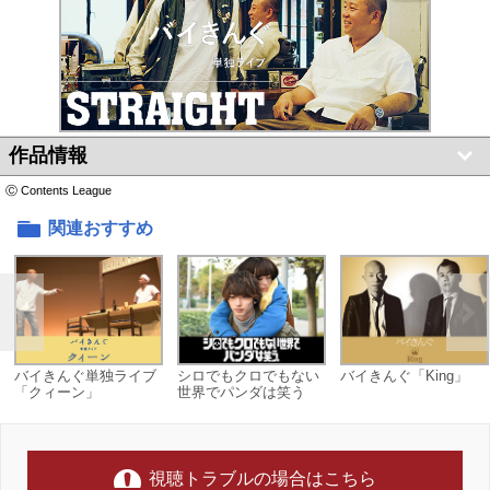
作品情報
Ⓒ Contents League
関連おすすめ
バイきんぐ単独ライブ
シロでもクロでもない
バイきんぐ「King」
「クィーン」
世界でパンダは笑う
視聴トラブルの場合はこちら