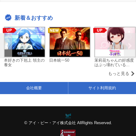
新着＆おすすめ
本好きの下剋上 領主の
日本統一50
茉莉花ちゃんの好感度
養女
はぶっ壊れている...
もっと見る
会社概要
サイト利用規約
© アイ・ピー・アイ株式会社 AllRights Reserved.