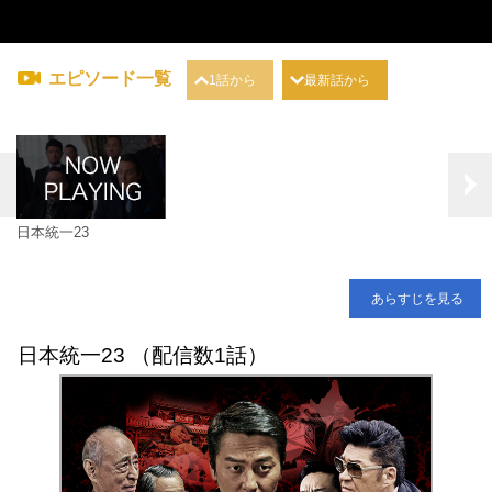
エピソード一覧
1話から
最新話から
日本統一23
あらすじを見る
日本統一23 （配信数1話）