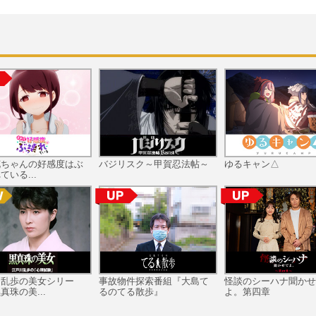
花ちゃんの好感度はぶ
バジリスク～甲賀忍法帖～
ゆるキャン△
ている...
川乱歩の美女シリー
事故物件探索番組『大島て
怪談のシーハナ聞かせ
真珠の美...
るのてる散歩』
よ。第四章