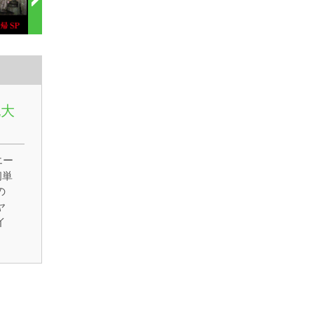
紀大
エー
初単
の
ヤ
イ
な
な
の話
塙