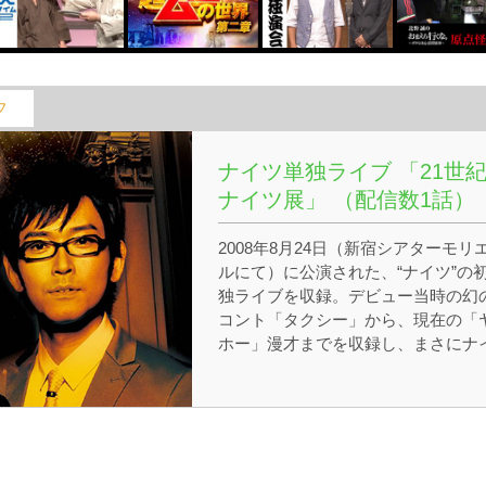
フ
ナイツ単独ライブ 「21世
ナイツ展」 （配信数1話）
2008年8月24日（新宿シアターモリ
ルにて）に公演された、“ナイツ”の
独ライブを収録。デビュー当時の幻
コント「タクシー」から、現在の「
ホー」漫才までを収録し、まさにナ
ツのネタの遍歴が分かるスペシャル
内容！2008年Ｍ－1グランプリ3位！
どお笑い界で、さらなる注目を浴び
る“ナイツ”。野球大好きの塙が野球
ばかりをしたがる『野球漫才』や、