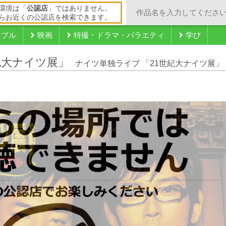
環境は「
公認店
」ではありません。
らお近くの公認店を検索できます。
ンブル
映画
特撮・ドラマ・バラエティ
学び
紀大ナイツ展」
ナイツ単独ライブ 「21世紀大ナイツ展」