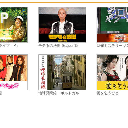
がヤフーで調べた知識を得意気に披
するが言い間違いだらけの『ヤホー
才』で大ブレイク！『ヤホー漫才』
含めた、様々な“ナイツ”のネタが存
楽しめる今作は必見！！
ライブ「P」
モテるの法則 Season13
麻雀ミステリーツ
型
地球見聞録 ポルトガル
愛を乞うひと