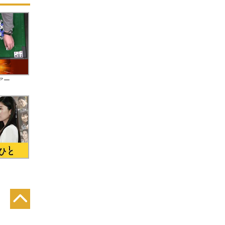
露
漫
も
分に
アー