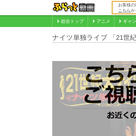
お客様の
こちら
か
総合トップ
アニメ
ギャ
ナイツ単独ライブ 「21世