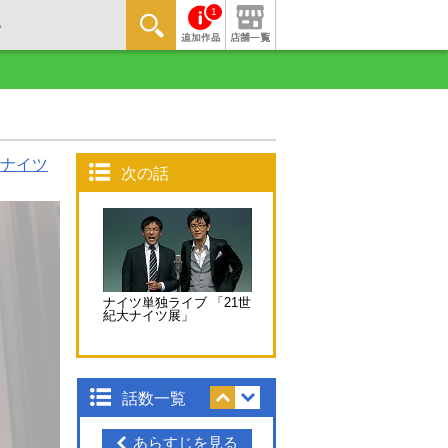
1
ナイツ
次の話
ナイツ単独ライブ 「21世
紀大ナイツ展」
話数一覧
あらすじを見る