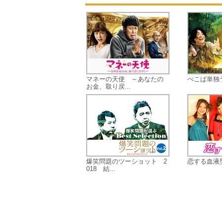
マネーの天使 ～あなたの
ぺこぱ単独
お金、取り戻...
爆笑問題のツーショット 2
恋する血液
018 結...