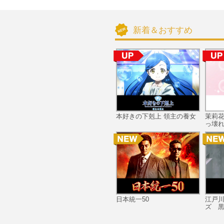
新着＆おすすめ
本好きの下剋上 領主の養女
茉莉
っ壊れ
日本統一50
江戸
ズ 黒