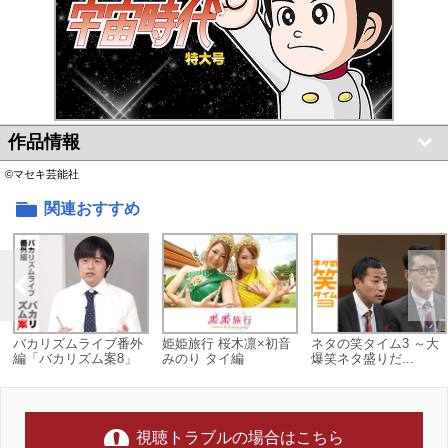
作品情報
©マセキ芸能社
関連おすすめ
バカリズムライブ番外
姫姫旅行 桜木凛×初音
ネタの笑タイム3 ～大
編「バカリズム案8」
みのり タイ編
爆笑ネタ盛りだ...
視聴トラブルの場合はこちら