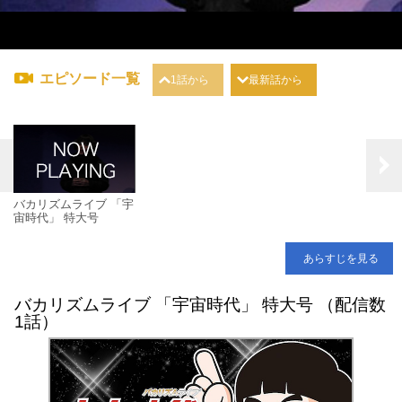
エピソード一覧
1話から
最新話から
バカリズムライブ 「宇
宙時代」 特大号
あらすじを見る
バカリズムライブ 「宇宙時代」 特大号 （配信数
1話）