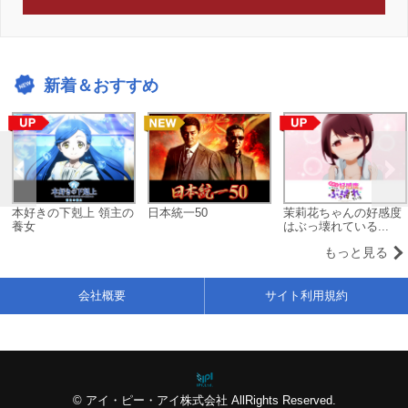
新着＆おすすめ
本好きの下剋上 領主の
日本統一50
茉莉花ちゃんの好感度
養女
はぶっ壊れている...
もっと見る
会社概要
サイト利用規約
© アイ・ピー・アイ株式会社 AllRights Reserved.