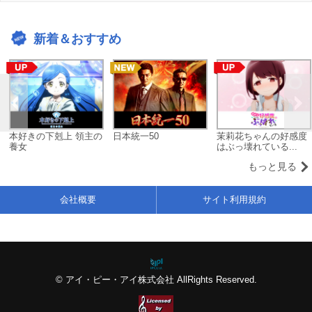
新着＆おすすめ
本好きの下剋上 領主の
日本統一50
茉莉花ちゃんの好感度
養女
はぶっ壊れている...
もっと見る
会社概要
サイト利用規約
© アイ・ピー・アイ株式会社 AllRights Reserved.