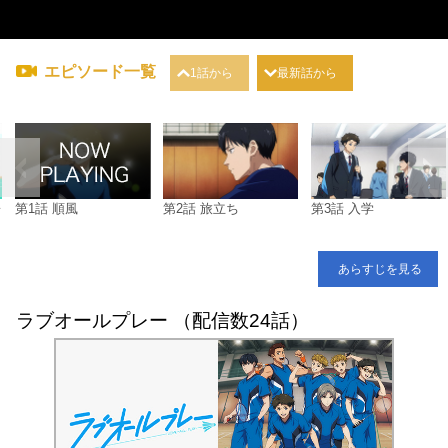
エピソード一覧
1話から
最新話から
レ
第1話 順風
第2話 旅立ち
第3話 入学
あらすじを見る
ラブオールプレー （配信数24話）