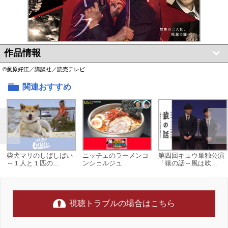
作品情報
©薫原好江／講談社／読売テレビ
関連おすすめ
柴犬マリのしばしばい
ニッチェのラーメンコ
第四回キュウ単独公演
～１人と１匹の...
ンシェルジュ
「猿の話～風は吹...
視聴トラブルの場合はこちら