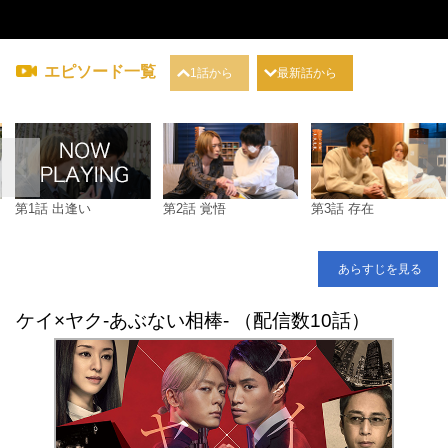
エピソード一覧
1話から
最新話から
第1話 出逢い
第2話 覚悟
第3話 存在
あらすじを見る
ケイ×ヤク-あぶない相棒- （配信数10話）