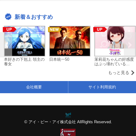
新着＆おすすめ
本好きの下剋上 領主の
日本統一50
茉莉花ちゃんの好感度
養女
はぶっ壊れている...
もっと見る
会社概要
サイト利用規約
© アイ・ピー・アイ株式会社 AllRights Reserved.