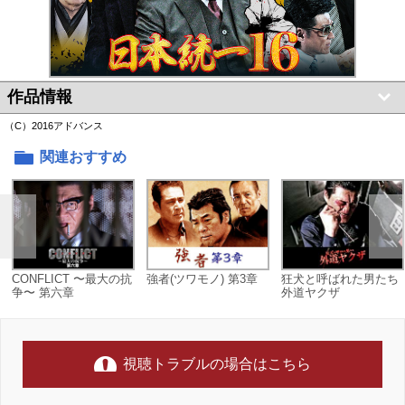
作品情報
（C）2016アドバンス
関連おすすめ
CONFLICT 〜最大の抗
強者(ツワモノ) 第3章
狂犬と呼ばれた男たち
争〜 第六章
外道ヤクザ
視聴トラブルの場合はこちら