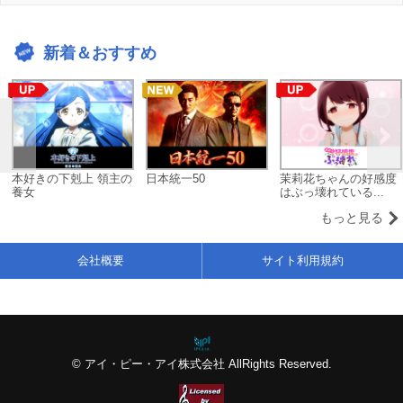
新着＆おすすめ
本好きの下剋上 領主の
日本統一50
茉莉花ちゃんの好感度
養女
はぶっ壊れている...
もっと見る
会社概要
サイト利用規約
© アイ・ピー・アイ株式会社 AllRights Reserved.