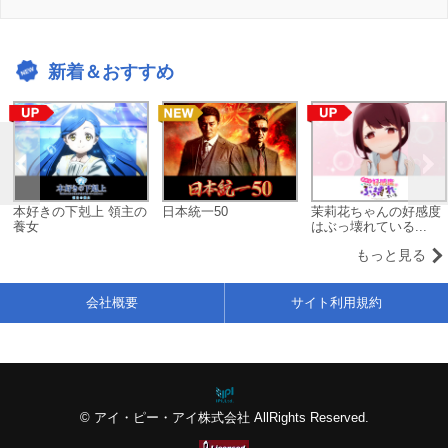
新着＆おすすめ
本好きの下剋上 領主の
日本統一50
茉莉花ちゃんの好感度
養女
はぶっ壊れている...
もっと見る
会社概要
サイト利用規約
© アイ・ピー・アイ株式会社 AllRights Reserved.