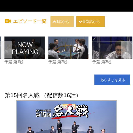
エピソード一覧
1話から
最新話から
予選 第1戦
予選 第2戦
予選 第3戦
あらすじを見る
第15回名人戦 （配信数16話）