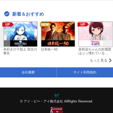
新着＆おすすめ
本好きの下剋上 領主の
日本統一50
茉莉花ちゃんの好感度
養女
はぶっ壊れている...
もっと見る
会社概要
サイト利用規約
© アイ・ピー・アイ株式会社 AllRights Reserved.