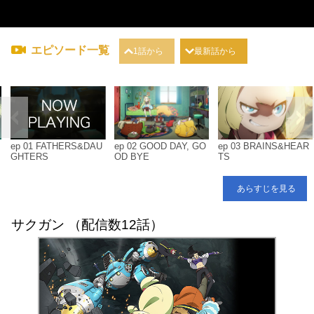
エピソード一覧
1話から
最新話から
ep 01 FATHERS&DAU
ep 02 GOOD DAY, GO
ep 03 BRAINS&HEAR
GHTERS
OD BYE
TS
あらすじを見る
サクガン （配信数12話）