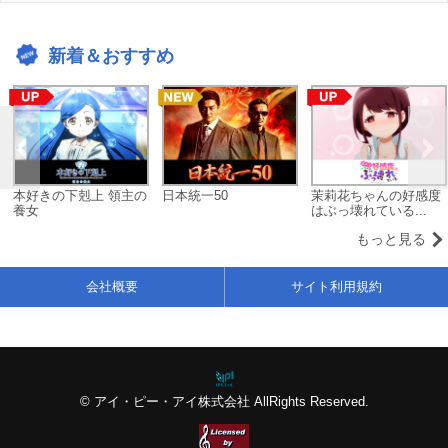
新着＆おすすめ
本好きの下剋上 領主の
日本統一50
茉莉花ちゃんの好感度
養女
はぶっ壊れている...
もっと見る
会社概要
サイト利用規約
© アイ・ピー・アイ株式会社 AllRights Reserved.