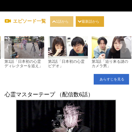
エピソード一覧
1話から
最新話から
第1話「日本初の心霊
第2話「日本初の心霊
第3話「迫り来る謎の
ディレクターを追え」
ビデオ」
カメラ男」
あらすじを見る
心霊マスターテープ （配信数6話）