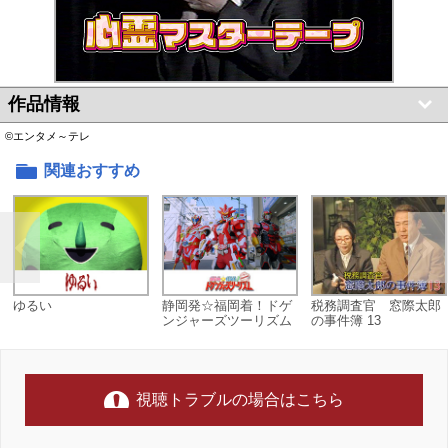
作品情報
©エンタメ～テレ
関連おすすめ
ゆるい
静岡発☆福岡着！ドゲ
税務調査官 窓際太郎
ンジャーズツーリズム
の事件簿 13
視聴トラブルの場合はこちら