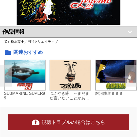
作品情報
（C）松本零士／円谷クリエイティブ
関連おすすめ
SUBMARINE SUPER9
つぶやき隊 ～まだま
銀河鉄道９９９
9
だ言いたいことがある
～
視聴トラブルの場合はこちら