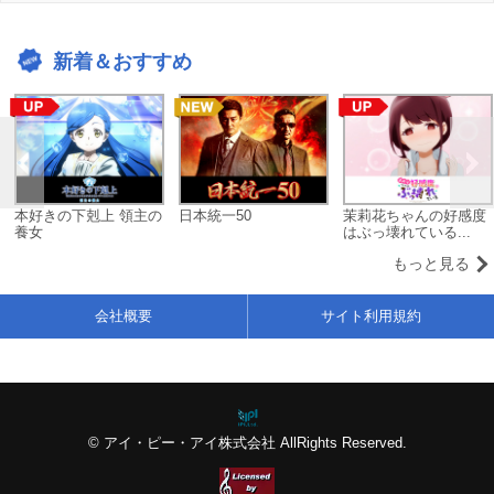
新着＆おすすめ
本好きの下剋上 領主の
日本統一50
茉莉花ちゃんの好感度
養女
はぶっ壊れている...
もっと見る
会社概要
サイト利用規約
© アイ・ピー・アイ株式会社 AllRights Reserved.