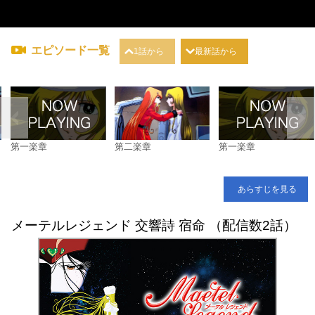
エピソード一覧
1話から
最新話から
第一楽章
第二楽章
第一楽章
あらすじを見る
メーテルレジェンド 交響詩 宿命 （配信数2話）