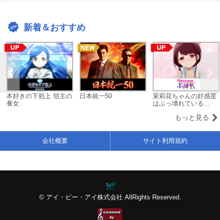
新着＆おすすめ
本好きの下剋上 領主の
日本統一50
茉莉花ちゃんの好感度
養女
はぶっ壊れている...
もっと見る
会社概要
サイト利用規約
© アイ・ピー・アイ株式会社 AllRights Reserved.