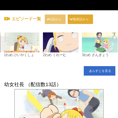
エピソード一覧
1話から
最新話から
1わめ けいやくしょ
2わめ くれーむ
3わめ ざんぎょう
あらすじを見る
幼女社長 （配信数13話）