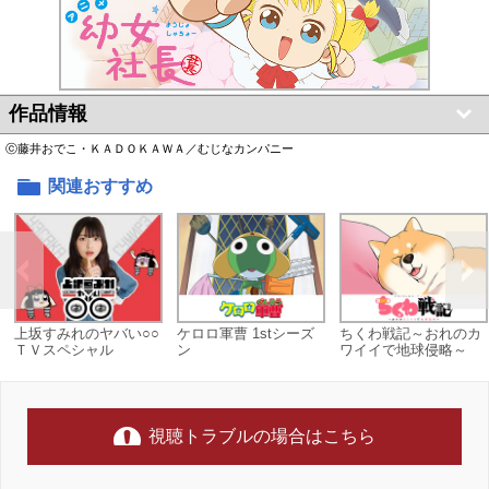
作品情報
ⓒ藤井おでこ・ＫＡＤＯＫＡＷＡ／むじなカンパニー
関連おすすめ
上坂すみれのヤバい○○
ケロロ軍曹 1stシーズ
ちくわ戦記～おれのカ
ＴＶスペシャル
ン
ワイイで地球侵略～
視聴トラブルの場合はこちら