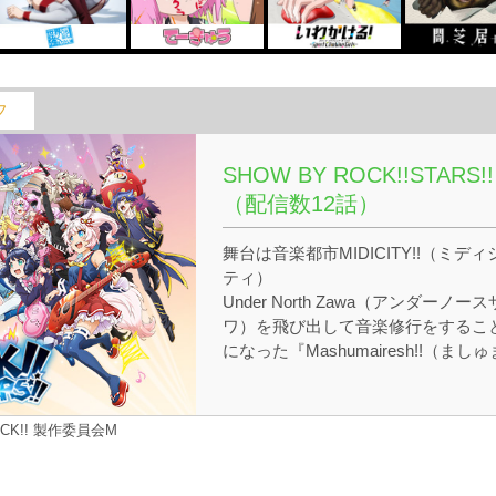
フ
SHOW BY ROCK!!STARS!!
（配信数12話）
舞台は音楽都市MIDICITY!!（ミディ
ティ）
Under North Zawa（アンダーノース
ワ）を飛び出して音楽修行をするこ
になった『Mashumairesh!!（ましゅ
いれっしゅ！！）』だが、早速事件
巻き込まれてしまう。
そしてMIDICITYで活躍するPlasmagi
YROCK!! 製作委員会M
（プラズマジカ）や個性豊かなバン
たちとの出会いで、とびきりの奇跡