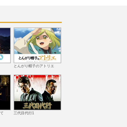
第10話 track-10 キミは
ボクのプリンセス☆
とんがり帽子のアトリエ
第11話 track-11 星空ラ
イトストーリー
て
三代目代行1
第12話 track-12 アノカ
ナタリウム