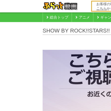
お客様の
こちら
か
総合トップ
アニメ
ギャ
SHOW BY ROCK!!STARS!!