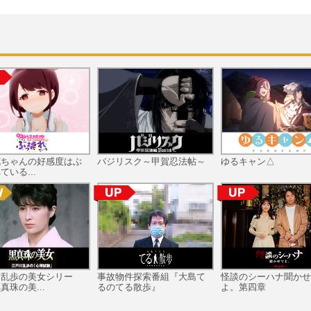
花ちゃんの好感度はぶ
バジリスク～甲賀忍法帖～
ゆるキャン△
ている...
川乱歩の美女シリー
事故物件探索番組『大島て
怪談のシーハナ聞かせ
真珠の美...
るのてる散歩』
よ。第四章