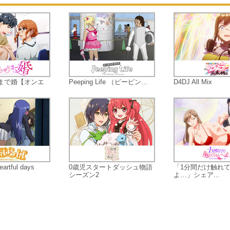
起こる！のか！？
TVアニメ「SHOW BY ROCK!!」シ
ズに登場したキャラクター達によるA
STARS!!集結のROCKな音楽ストー
ー！ライブスタートにゃん！！
まで婚【オンエ
Peeping Life （ピーピン...
D4DJ All Mix
tful days
0歳児スタートダッシュ物語
「1分間だけ触れ
シーズン2
よ…」シェア...