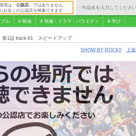
環境は「
公認店
」ではありません。
らお近くの公認店を検索できます。
ンブル
映画
特撮・ドラマ・バラエティ
学び
第1話 track-01 スピードアップ
SHOW BY ROCK!!
上坂