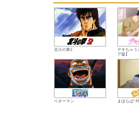
北斗の拳2
デキちゃう
ア版】
ベターマン
まほらば~Hear