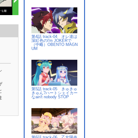
第4話 track-04 オレ達は
深紅色のI'm JOKERで
（中略）OBENTO MAGN
UM
シ
ザ
第5話 track-05 きゅきゅ
と
きゅん?ハートシェイカー
なain't nobody STOP
ま
に
ca
ド
が
第6話 track-06 乙女陽炎