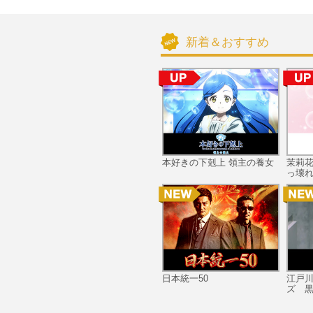
新着＆おすすめ
本好きの下剋上 領主の養女
茉莉
っ壊れ
日本統一50
江戸
ズ 黒