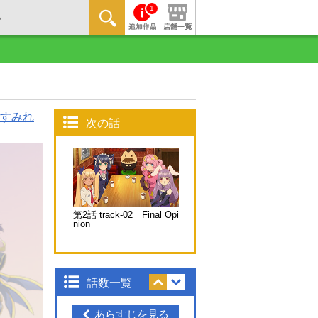
1
すみれ
次の話
第2話 track-02 Final Opi
nion
話数一覧
あらすじを見る