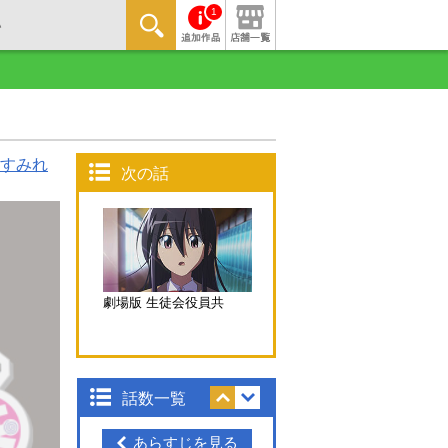
1
すみれ
次の話
劇場版 生徒会役員共
話数一覧
あらすじを見る