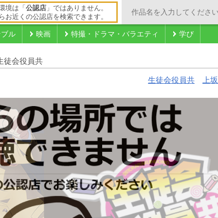
環境は「
公認店
」ではありません。
らお近くの公認店を検索できます。
ンブル
映画
特撮・ドラマ・バラエティ
学び
生徒会役員共
生徒会役員共
上坂