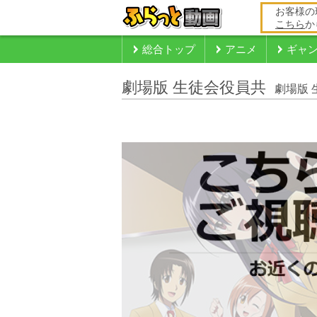
お客様の
こちら
か
総合トップ
アニメ
ギャ
劇場版 生徒会役員共
劇場版 