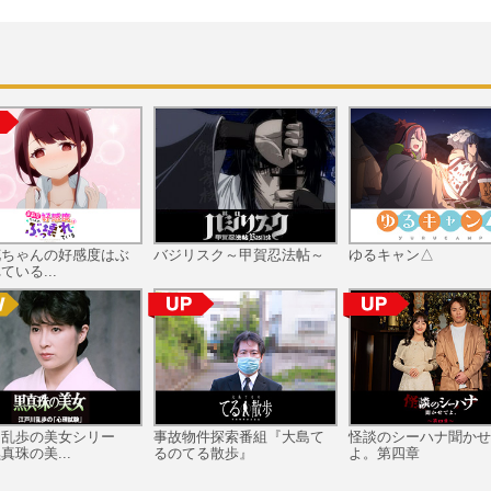
花ちゃんの好感度はぶ
バジリスク～甲賀忍法帖～
ゆるキャン△
ている...
川乱歩の美女シリー
事故物件探索番組『大島て
怪談のシーハナ聞かせ
真珠の美...
るのてる散歩』
よ。第四章