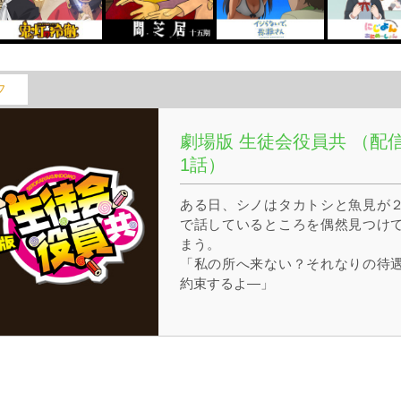
フ
劇場版 生徒会役員共 （配
1話）
ある日、シノはタカトシと魚見が
で話しているところを偶然見つけ
まう。
「私の所へ来ない？それなりの待
約束するよ―」
そう告げた魚見は不穏な笑みを浮
るのであった。
一方、生徒会室ではタカトシがヘ
ハンティングされてしまうことで
ぎに…