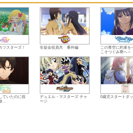
カツスターズ！
生徒会役員共 番外編
この青空に約束を
こそつぐみ寮へ～
していたのに役
デュエル・マスターズ チャ
0歳児スタートダ
..
ージ