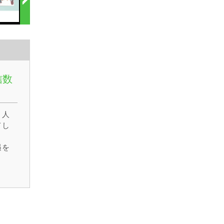
信数
２人
てし
遇を
かべ
ッド
大騒