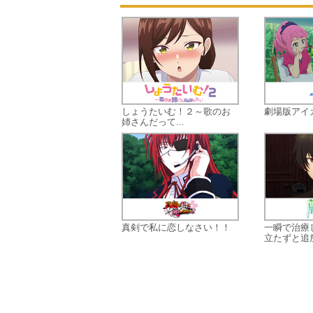
しょうたいむ！２～歌のお
劇場版アイ
姉さんだって...
真剣で私に恋しなさい！！
一瞬で治療
立たずと追放.