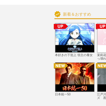
新着＆おすすめ
本好きの下剋上 領主の養女
茉莉
っ壊れ
日本統一50
江戸
ズ 黒