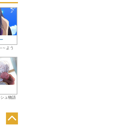
―～よう
ッシュ物語