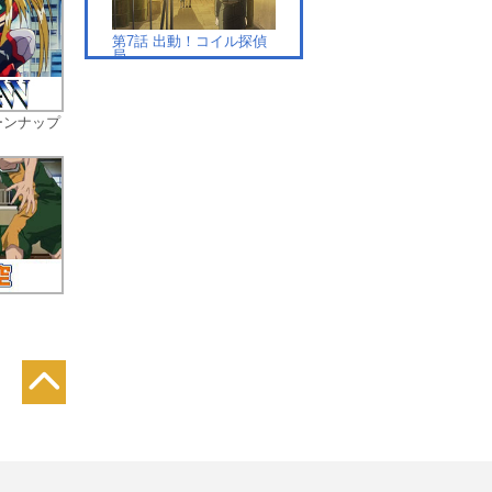
まさ
全
第7話 出動！コイル探偵
局
個
間
を
バーンナップ
第8話 夏祭り、そして果
たし合い
第9話 あっちのミチコさ
ん