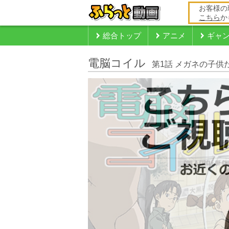
お客様の
こちら
か
総合トップ
アニメ
ギャ
電脳コイル
第1話 メガネの子供