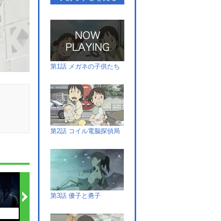
第1話 メガネの子供たち
第2話 コイル電脳探偵局
第3話 優子と勇子