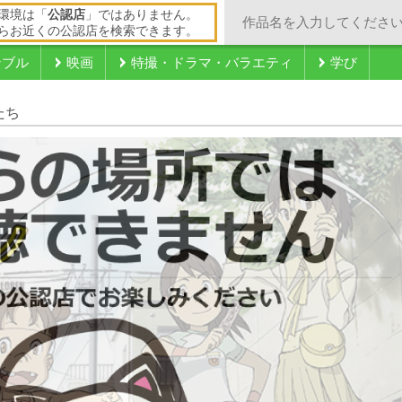
環境は「
公認店
」ではありません。
らお近くの公認店を検索できます。
ンブル
映画
特撮・ドラマ・バラエティ
学び
たち