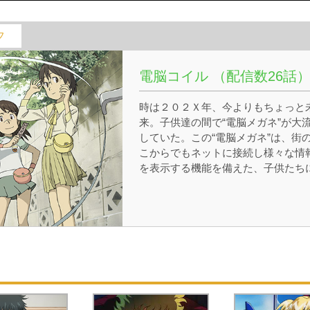
フ
電脳コイル （配信数26話
時は２０２Ｘ年、今よりもちょっと
来。子供達の間で“電脳メガネ”が大
していた。この“電脳メガネ”は、街
こからでもネットに接続し様々な情
を表示する機能を備えた、子供たち
なくてはならないアイテムだ。現代
携帯電話のように普及し、ほぼ全て
子供が持っている。舞台は由緒ある
社仏閣が建ち並ぶ古都でありながら
最新の電脳インフラを擁する地方都
「大黒市」。小此木優子（おこのぎ
うこ） は、小学校最後の夏休みを目
に、父の仕事の都合で大黒市に引っ
すことになる。そこで出会ったのは