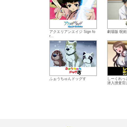
アクエリアンエイジ Sign fo
劇場版 呪術
r...
ふぉうちゅんドッグす
しーくれっ
潜入捜査官は.