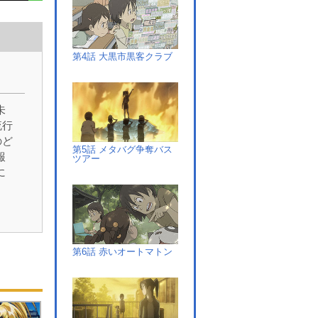
第4話 大黒市黒客クラブ
）
未
流行
のど
第5話 メタバグ争奪バス
報
ツアー
に
の
の
神
、
市
第6話 赤いオートマトン
ゆ
前
越
、