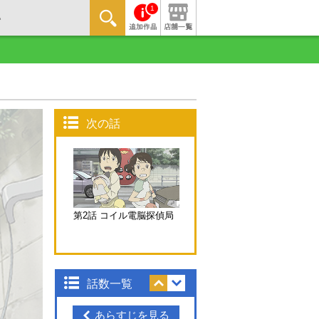
1
次の話
第2話 コイル電脳探偵局
話数一覧
あらすじを見る