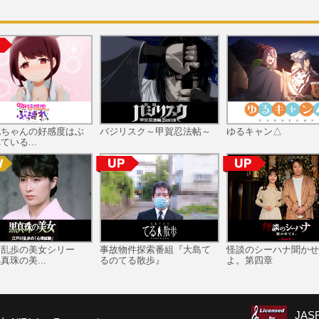
花ちゃんの好感度はぶ
バジリスク～甲賀忍法帖～
ゆるキャン△
ている...
川乱歩の美女シリー
事故物件探索番組『大島て
怪談のシーハナ聞かせ
真珠の美...
るのてる散歩』
よ。第四章
JA