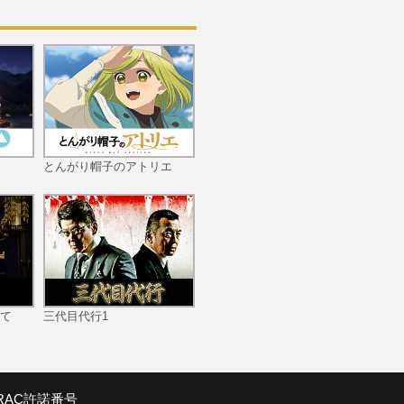
第10話 カンナの日記
第11話 沈没！大黒市
とんがり帽子のアトリエ
第12話 ダイチ、発毛ス
て
三代目代行1
第13話 最後の首長竜
SRAC許諾番号