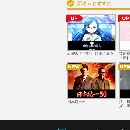
新着＆おすすめ
本好きの下剋上 領主の養女
茉莉
っ壊れ
日本統一50
江戸
ズ 黒