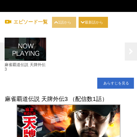
エピソード一覧
1話から
最新話から
麻雀覇道伝説 天牌外伝
3
あらすじを見る
麻雀覇道伝説 天牌外伝3 （配信数1話）