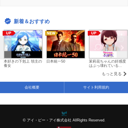
新着＆おすすめ
本好きの下剋上 領主の
日本統一50
茉莉花ちゃんの好感度
養女
はぶっ壊れている...
もっと見る
会社概要
サイト利用規約
© アイ・ピー・アイ株式会社 AllRights Reserved.