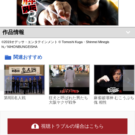
作品情報
©2019オデッサ・エンタテインメント © Tomoshi Kuga・Shinmei Minegis
hi／NIHONBUNGEISHA
関連おすすめ
第8回名人戦
狂犬と呼ばれた男たち
麻雀破壊神 むこうぶち
大阪ヤクザ戦争
傀 相性
視聴トラブルの場合はこちら