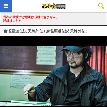
現在の環境では動画は視聴できません。
詳細はこちら
麻雀覇道伝説 天牌外伝3 麻雀覇道伝説 天牌外伝3
loading...