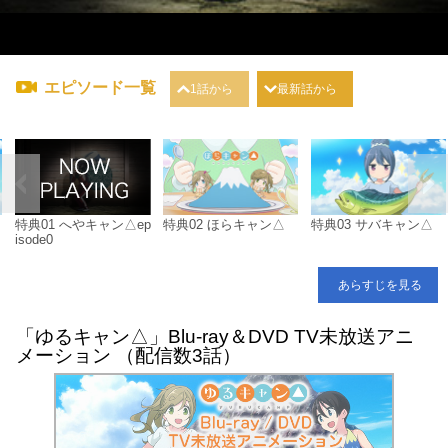
エピソード一覧
1話から
最新話から
特典01 へやキャン△ep
特典02 ほらキャン△
特典03 サバキャン△
isode0
あらすじを見る
「ゆるキャン△」Blu-ray＆DVD TV未放送アニ
メーション （配信数3話）