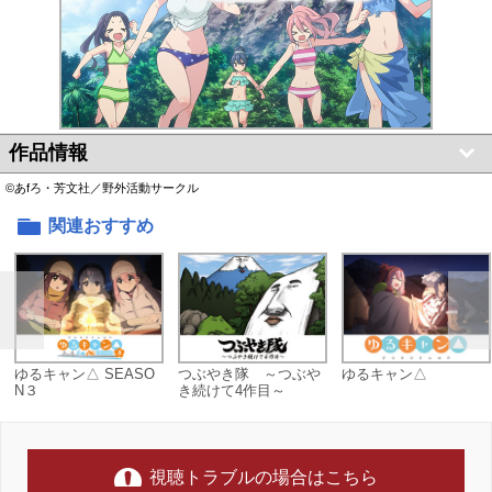
作品情報
©あfろ・芳文社／野外活動サークル
関連おすすめ
ゆるキャン△ SEASO
つぶやき隊 ～つぶや
ゆるキャン△
N３
き続けて4作目～
視聴トラブルの場合はこちら