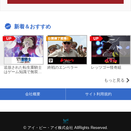
新着＆おすすめ
追放された転生重騎士
終戦のエンペラー
レッツゴー怪奇組
はゲーム知識で無双す
る
もっと見る
会社概要
サイト利用規約
© アイ・ピー・アイ株式会社 AllRights Reserved.