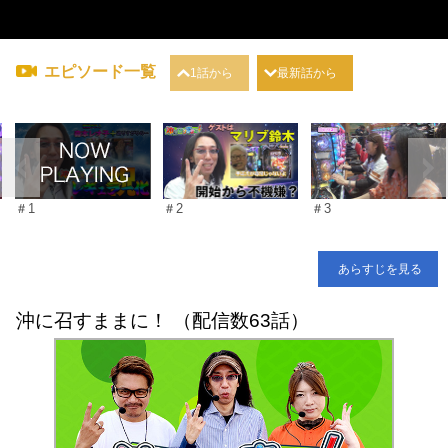
エピソード一覧
1話から
最新話から
＃1
＃2
＃3
あらすじを見る
沖に召すままに！ （配信数63話）