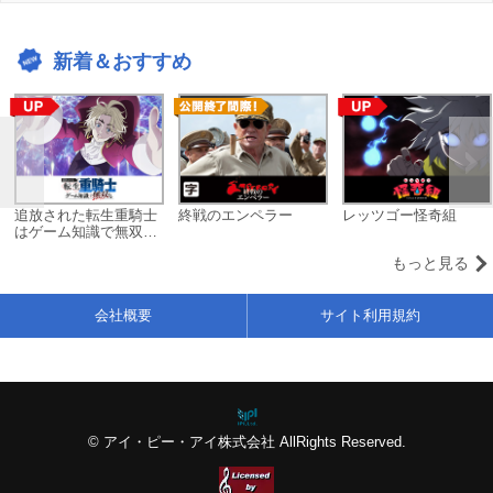
新着＆おすすめ
追放された転生重騎士
終戦のエンペラー
レッツゴー怪奇組
はゲーム知識で無双す
る
もっと見る
会社概要
サイト利用規約
© アイ・ピー・アイ株式会社 AllRights Reserved.