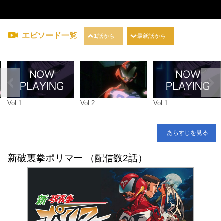
エピソード一覧
1話から
最新話から
Vol.1
Vol.2
Vol.1
あらすじを見る
新破裏拳ポリマー （配信数2話）