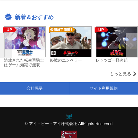
新着＆おすすめ
追放された転生重騎士
終戦のエンペラー
レッツゴー怪奇組
はゲーム知識で無双す
る
もっと見る
会社概要
サイト利用規約
© アイ・ピー・アイ株式会社 AllRights Reserved.