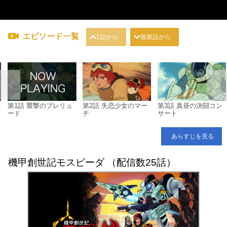
エピソード一覧
1話から
最新話から
ニ
第1話 襲撃のプレリュ
第2話 失恋少女のマー
第3話 真昼の決闘コン
ード
チ
サート
あらすじを見る
機甲創世記モスピーダ （配信数25話）