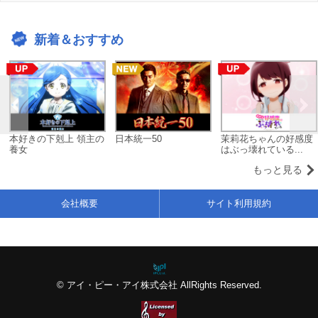
新着＆おすすめ
本好きの下剋上 領主の
日本統一50
茉莉花ちゃんの好感度
養女
はぶっ壊れている...
もっと見る
会社概要
サイト利用規約
© アイ・ピー・アイ株式会社 AllRights Reserved.