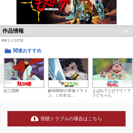
作品情報
©タツノコプロ
関連おすすめ
紅三四郎
齢5000年の草食ドラゴ
よばれてとびでて！ア
ン、いわれな...
クビちゃん
視聴トラブルの場合はこちら