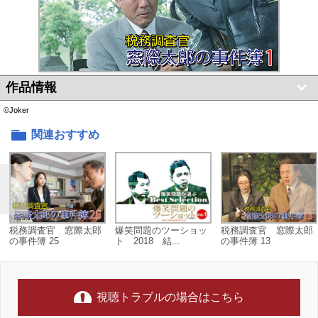
作品情報
©Joker
関連おすすめ
税務調査官 窓際太郎
爆笑問題のツーショッ
税務調査官 窓際太郎
の事件簿 25
ト 2018 結...
の事件簿 13
視聴トラブルの場合はこちら