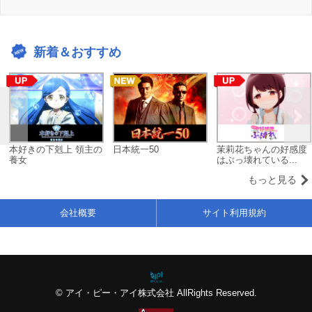
新着＆おすすめ
本好きの下剋上 領主の
日本統一50
茉莉花ちゃんの好感度
養女
はぶっ壊れている...
もっと見る
会社概要
サイト利用規約
© アイ・ピー・アイ株式会社 AllRights Reserved.