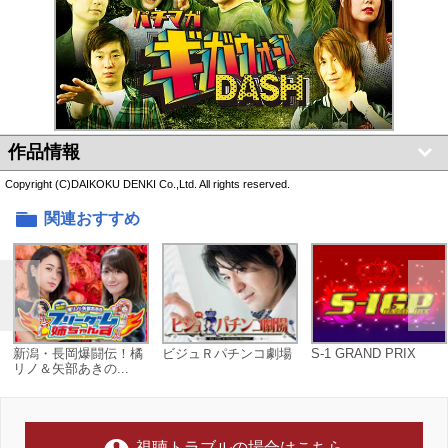
作品情報
Copyright (C)DAIKOKU DENKI Co.,Ltd. All rights reserved.
関連おすすめ
新潟・長岡爆闘伝！橘
ビジュＲパチンコ劇場
S-1 GRAND PRIX
リノ＆矢部あきの...
視聴トラブルの場合はこちら