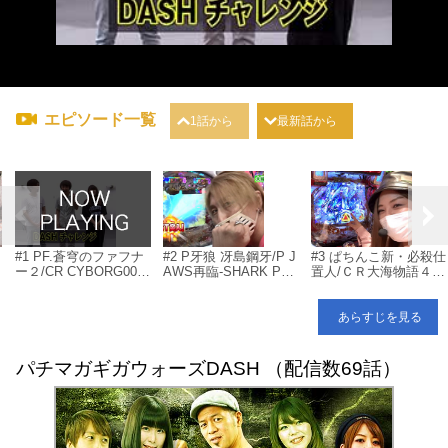
エピソード一覧
1話から
最新話から
#1 PF.蒼穹のファフナ
#2 P牙狼 冴島鋼牙/P J
#3 ぱちんこ新・必殺仕
ー２/CR CYBORG009
AWS再臨-SHARK PAN
置人/ＣＲ大海物語４/
バ
CALL OF JUSTICE/CR
IC AGAIN-(設定付)/P平
ＣＲＡＳＵＰＥＲ電役
F.マクロスフロンティ
家物語RELOADED/P七
ナナシーＤＸⅡ７７Ｎ
ア2 77Ver./Pアナザー
つの大罪 強欲Ver./PF.
Ｖ/ＣＲ天下一閃4500
あらすじを見る
ゴッドハーデス ジャ
R-18 Honey ver.
ッジメント
パチマガギガウォーズDASH （配信数69話）