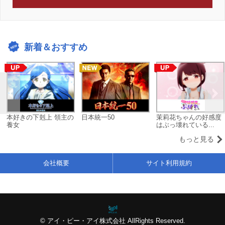
新着＆おすすめ
本好きの下剋上 領主の
日本統一50
茉莉花ちゃんの好感度
養女
はぶっ壊れている...
もっと見る
会社概要
サイト利用規約
© アイ・ピー・アイ株式会社 AllRights Reserved.