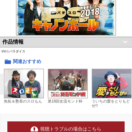
作品情報
©V☆パラダイス
関連おすすめ
魚拓＆塾長のスロもん
第18回女流モンド杯
ういちの愛をとりもど
せ!!
視聴トラブルの場合はこちら