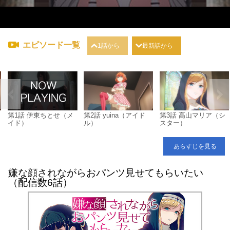
エピソード一覧
1話から
最新話から
第1話 伊東ちとせ（メ
第2話 yuina（アイド
第3話 高山マリア（シ
イド）
ル）
スター）
あらすじを見る
嫌な顔されながらおパンツ見せてもらいたい
（配信数6話）