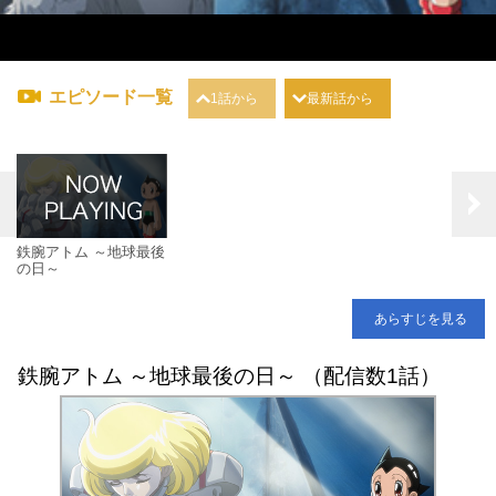
エピソード一覧
1話から
最新話から
鉄腕アトム ～地球最後
の日～
あらすじを見る
鉄腕アトム ～地球最後の日～ （配信数1話）