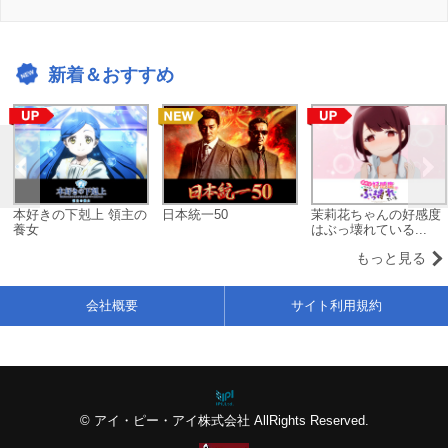
新着＆おすすめ
本好きの下剋上 領主の
日本統一50
茉莉花ちゃんの好感度
養女
はぶっ壊れている...
もっと見る
会社概要
サイト利用規約
© アイ・ピー・アイ株式会社 AllRights Reserved.