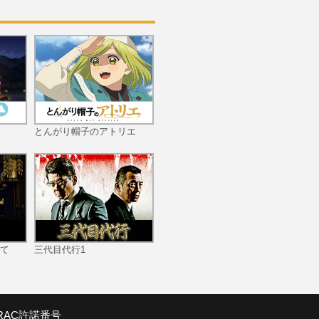
第10話 ウキウキ遠足！あ
した天気になぁーれ
とんがり帽子のアトリエ
第11話 チャオ！陽気なお
客さまはイタリア人！！
て
三代目代行1
第12話 ガンバレ母ちゃ
ん！イシダイ釣りに挑戦
だ！
SRAC許諾番号