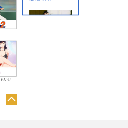
ど
第7話 キラキラサラサ
ラ 田舎大好き！
第8話 エーッ！みつぐ君
てもいい
が家出した！
第9話 パパこっち向い
て！ひとりぼっちの純子
ちゃん