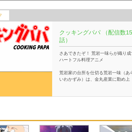
フ
クッキングパパ （配信数15
話）
さあできたぞ！ 荒岩一味らが織り成
ハートフル料理アニメ
荒岩家の台所を仕切る荒岩一味（あ
いわかずみ）は、金丸産業に勤め上
司・部下からも信頼されるサラリー
ン。
妻･虹子、長男･まこと、そして後に
生する長女･みゆきを交えた家族4人
中心に、サラリーマンとして、父と
て、そして夫として、それぞれの立
で出会った人々が一味の持つプロ顔
けの料理を食べ心を通わせてゆく。