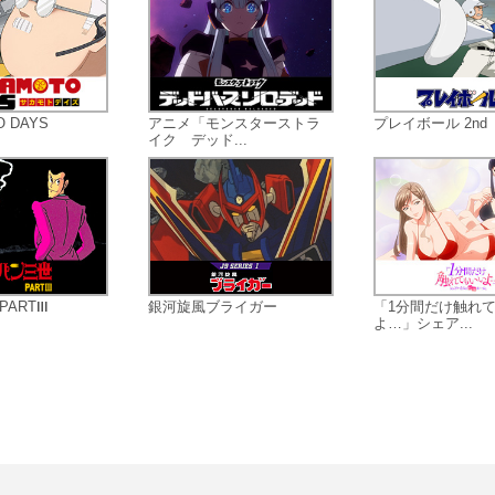
（映像・音声の一部に傷や音とびな
が御座います。）
O DAYS
アニメ「モンスターストラ
プレイボール 2nd
イク デッド...
PARTⅢ
銀河旋風ブライガー
「1分間だけ触れ
よ…」シェア...