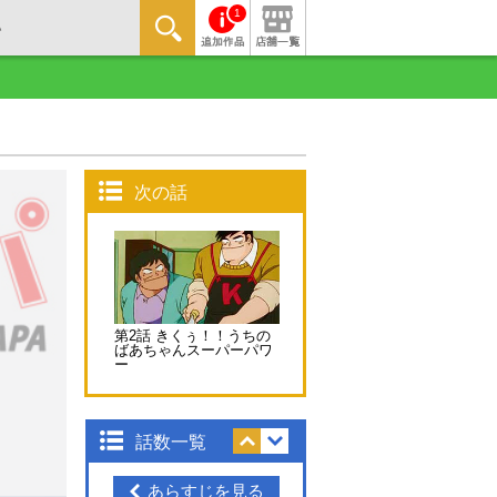
1
次の話
第2話 きくぅ！！うちの
ばあちゃんスーパーパワ
ー
話数一覧
あらすじを見る