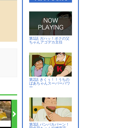
第1話 ガハッ！ボクの父
ちゃんアゴデカ主任
第2話 きくぅ！！うちの
ばあちゃんスーパーパワ
ー
第3話 パンパカパーン！