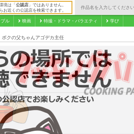
環境は「
公認店
」ではありません。
らお近くの公認店を検索できます。
ンブル
映画
特撮・ドラマ・バラエティ
学び
ッ！ボクの父ちゃんアゴデカ主任