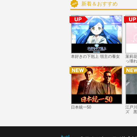
新着＆おすすめ
本好きの下剋上 領主の養女
茉莉
っ壊れ
日本統一50
江戸
ズ 黒