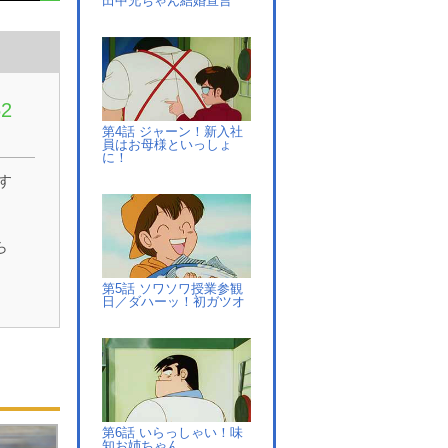
田中兄ちゃん結婚宣言
2
第4話 ジャーン！新入社
員はお母様といっしょ
に！
す
ら
第5話 ソワソワ授業参観
マ
日／ダハーッ！初ガツオ
誕
を
し
場
負
第6話 いらっしゃい！味
知お姉ちゃん