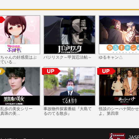
花ちゃんの好感度はぶ
バジリスク～甲賀忍法帖～
ゆるキャン△
ている...
川乱歩の美女シリー
事故物件探索番組『大島て
怪談のシーハナ聞かせ
真珠の美...
るのてる散歩』
よ。第四章
JA