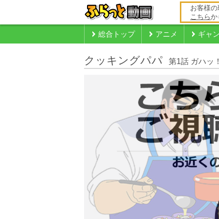
お客様の
こちら
か
総合トップ
アニメ
ギャ
クッキングパパ
第1話 ガハ