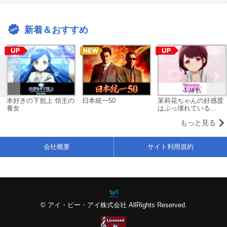
新着＆おすすめ
本好きの下剋上 領主の
日本統一50
茉莉花ちゃんの好感度
養女
はぶっ壊れている...
もっと見る
会社概要
サイト利用規約
© アイ・ピー・アイ株式会社 AllRights Reserved.