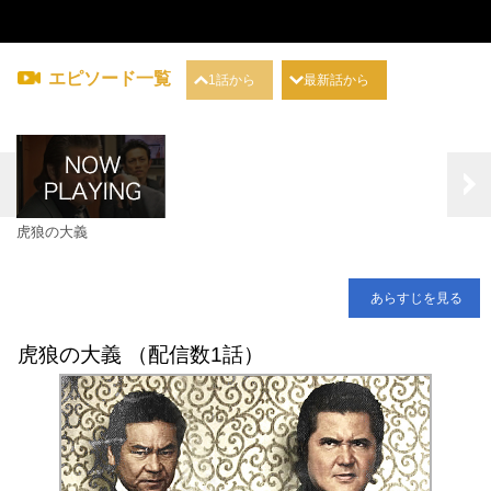
エピソード一覧
1話から
最新話から
虎狼の大義
あらすじを見る
虎狼の大義 （配信数1話）