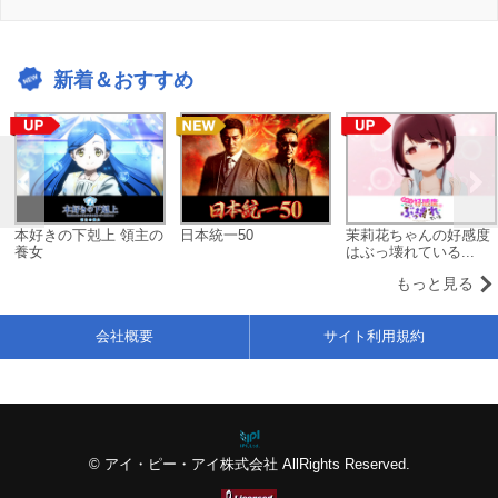
新着＆おすすめ
本好きの下剋上 領主の
日本統一50
茉莉花ちゃんの好感度
養女
はぶっ壊れている...
もっと見る
会社概要
サイト利用規約
© アイ・ピー・アイ株式会社 AllRights Reserved.