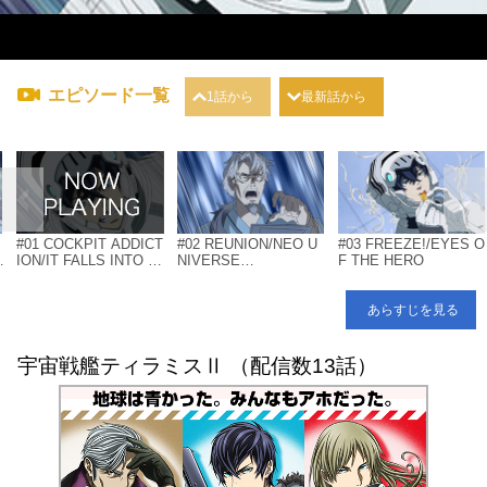
エピソード一覧
1話から
最新話から
#01 COCKPIT ADDICT
#02 REUNION/NEO U
#03 FREEZE!/EYES O
ION/IT FALLS INTO T
NIVERSE…
F THE HERO
HE CHRYSLER
あらすじを見る
宇宙戦艦ティラミスⅡ （配信数13話）