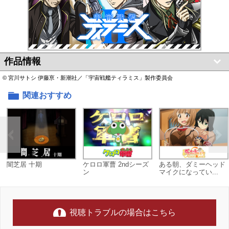
作品情報
© 宮川サトシ 伊藤亰・新潮社／「宇宙戦艦ティラミス」製作委員会
関連おすすめ
闇芝居 十期
ケロロ軍曹 2ndシーズ
ある朝、ダミーヘッド
ン
マイクになってい...
視聴トラブルの場合はこちら