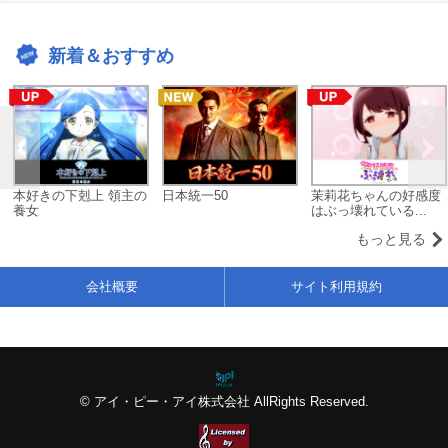
新着＆おすすめ
本好きの下剋上 領主の
日本統一50
茉莉花ちゃんの好感度
養女
はぶっ壊れている...
もっと見る
会社概要
サイト利用規約
© アイ・ピー・アイ株式会社 AllRights Reserved.