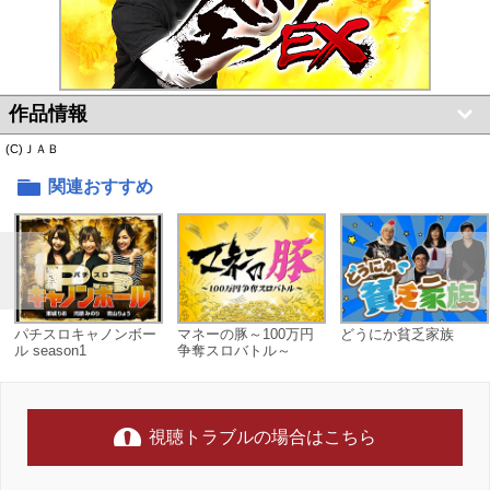
作品情報
(C)ＪＡＢ
関連おすすめ
パチスロキャノンボー
マネーの豚～100万円
どうにか貧乏家族
ル season1
争奪スロバトル～
視聴トラブルの場合はこちら