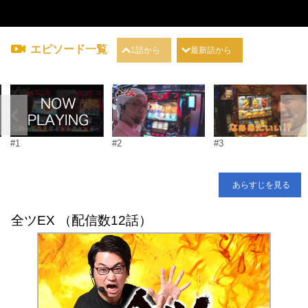
エピソード一覧
1話から
最新話から
#1
#2
#3
あらすじを見る
全ツEX （配信数12話）