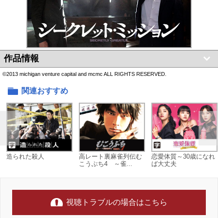
作品情報
©2013 michigan venture capital and mcmc ALL RIGHTS RESERVED.
関連おすすめ
造られた殺人
高レート裏麻雀列伝む
恋愛体質～30歳になれ
こうぶち4 ～雀...
ば大丈夫
視聴トラブルの場合はこちら