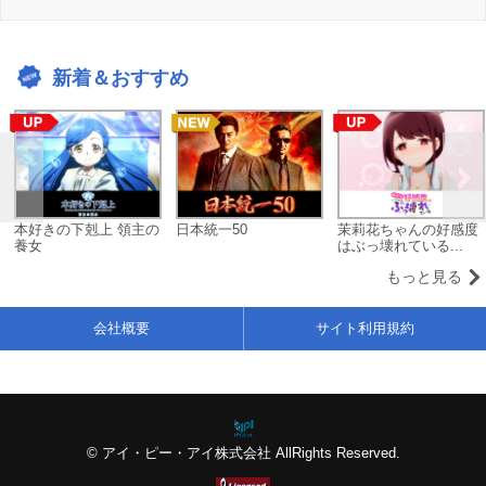
新着＆おすすめ
本好きの下剋上 領主の
日本統一50
茉莉花ちゃんの好感度
養女
はぶっ壊れている...
もっと見る
会社概要
サイト利用規約
© アイ・ピー・アイ株式会社 AllRights Reserved.