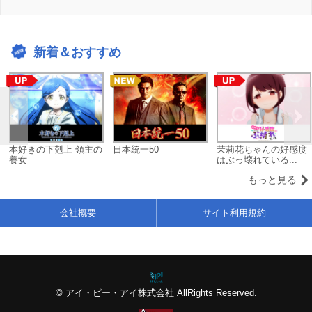
新着＆おすすめ
本好きの下剋上 領主の
日本統一50
茉莉花ちゃんの好感度
養女
はぶっ壊れている...
もっと見る
会社概要
サイト利用規約
© アイ・ピー・アイ株式会社 AllRights Reserved.