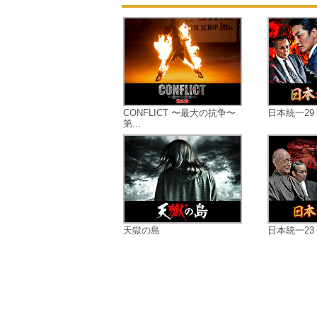
CONFLICT 〜最大の抗争〜
日本統一29
第...
天獄の島
日本統一23