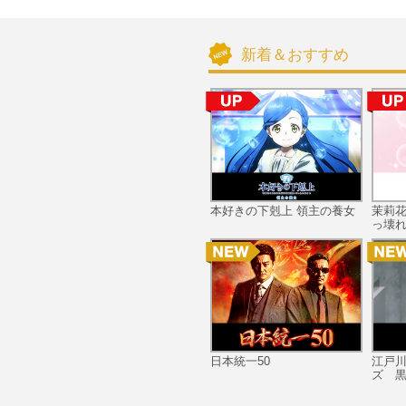
新着＆おすすめ
本好きの下剋上 領主の養女
茉莉
っ壊れ
日本統一50
江戸
ズ 黒