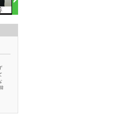
ず
て
な
韓
悪
。
ァ
は
に
と
ン