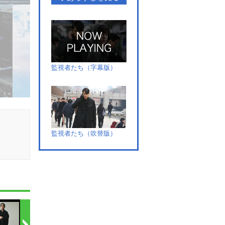
監視者たち（字幕版）
監視者たち（吹替版）