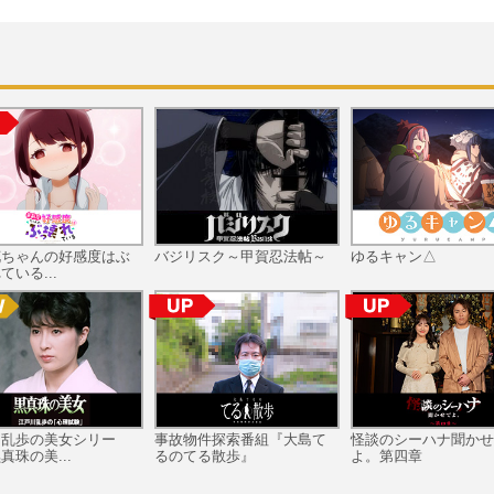
花ちゃんの好感度はぶ
バジリスク～甲賀忍法帖～
ゆるキャン△
ている...
川乱歩の美女シリー
事故物件探索番組『大島て
怪談のシーハナ聞かせ
真珠の美...
るのてる散歩』
よ。第四章