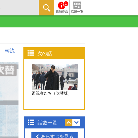
1
韓流
次の話
監視者たち（吹替版）
話数一覧
あらすじを見る