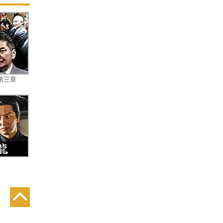
リ
棒
ェ
、
ま
る
第三章
彼