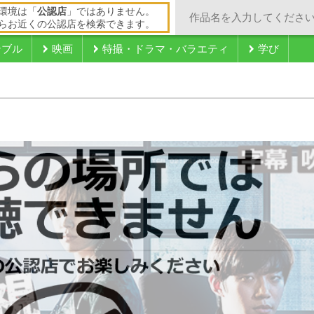
環境は「
公認店
」ではありません。
らお近くの公認店を検索できます。
ンブル
映画
特撮・ドラマ・バラエティ
学び
）