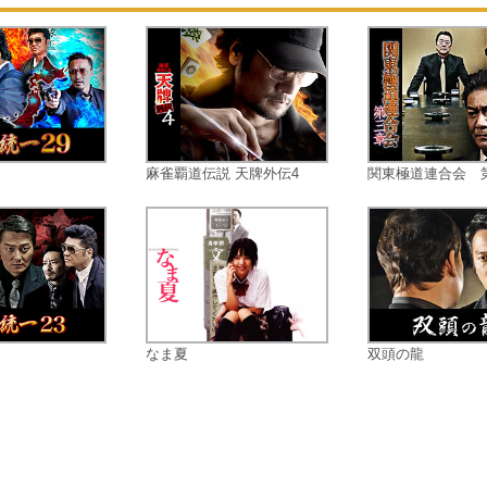
ジュは、武装犯罪グループの冷酷な
ーダー、ジェームズ（チョン・ウソ
ン）の追跡捜査を通して、徐々に相
としての 絆を深めていく。しかしジ
ームズは抜群の頭脳と高度な戦略で
彼らの監視網を毎度くぐり抜けてし
う。サンジュンとユンジュは あらゆ
麻雀覇道伝説 天牌外伝4
関東極道連合会 
手を尽くしてジェームズを見つけ、
の犯罪を阻止しようと試みるが…
なま夏
双頭の龍