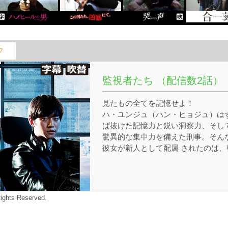
フ
監視者たち （配信数2話）
見たもの全てを記憶せよ！
ハ・ユンジュ（ハン・ヒョジュ）は
ば抜けた記憶力と鋭い洞察力、そし
驚異的な集中力を備えた刑事。そん
彼女が新人として配属 されたのは、
国警察特殊犯罪課（ＳＣＵ）内で凶
犯の行動監視を専門とする班だった
直属の上司となるベテラン班長の フ
ン・サンジュン（ソル・ギョング）
ghts Reserved.
荒っぽく無茶な要求も多いが人情味
溢れ、動物的な感覚と本能の持ち主
して知られていた。 サンジュンとユ