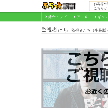
お客様の
こちら
か
総合トップ
アニメ
ギャ
監視者たち
監視者たち（字幕版