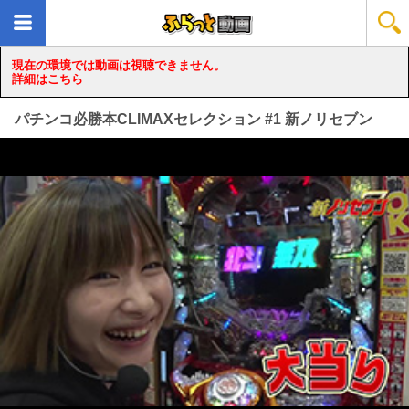
現在の環境では動画は視聴できません。
詳細はこちら
パチンコ必勝本CLIMAXセレクション #1 新ノリセブン
loading...