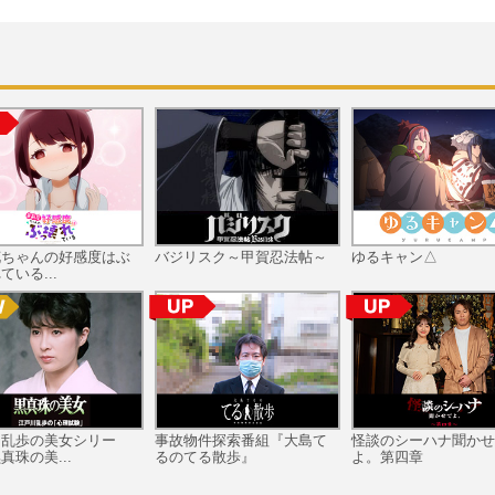
花ちゃんの好感度はぶ
バジリスク～甲賀忍法帖～
ゆるキャン△
ている...
川乱歩の美女シリー
事故物件探索番組『大島て
怪談のシーハナ聞かせ
真珠の美...
るのてる散歩』
よ。第四章