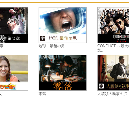
頭補佐・竹脇（加納竜）。空いた三
目の席を狙い幹部らに賄賂を贈るな
躍起になっていた。総長殺しと竹脇
動向に不審感を抱いた榊は、真相を
る為動けない自分の代行として”鎖”
き放つのだった・・・。
２章
地球、最後の男
CONFLICT ～最
第...
女
零落
大統領の執事の涙