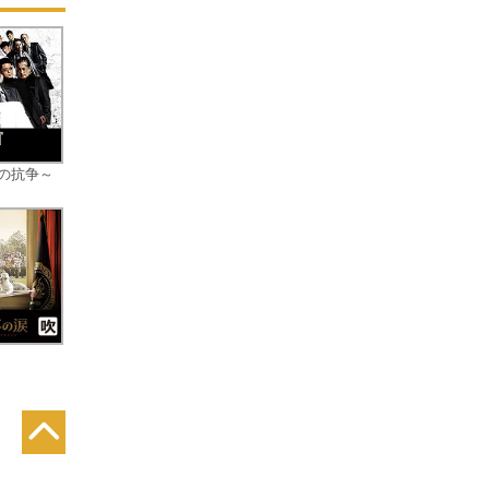
代
ど
の
探
を解
大の抗争～