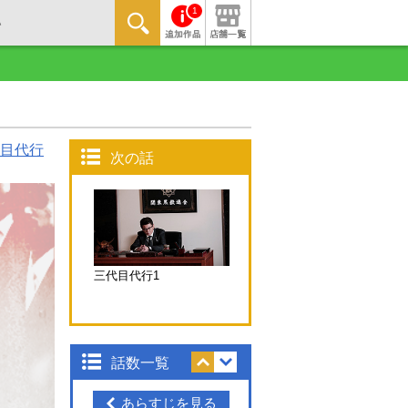
1
目代行
次の話
三代目代行1
話数一覧
あらすじを見る