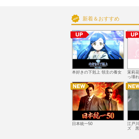
新着＆おすすめ
本好きの下剋上 領主の養女
茉莉
っ壊れ
日本統一50
江戸
ズ 黒