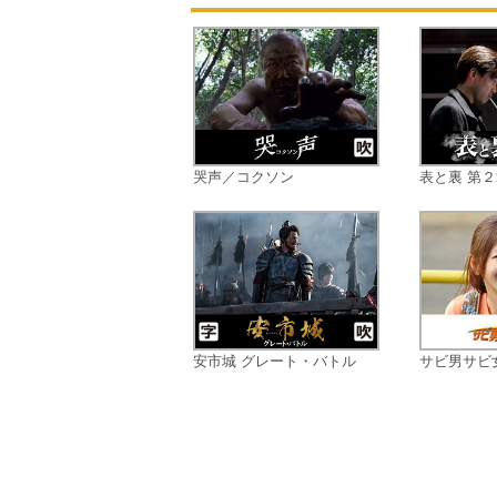
哭声／コクソン
表と裏 第
安市城 グレート・バトル
サビ男サビ