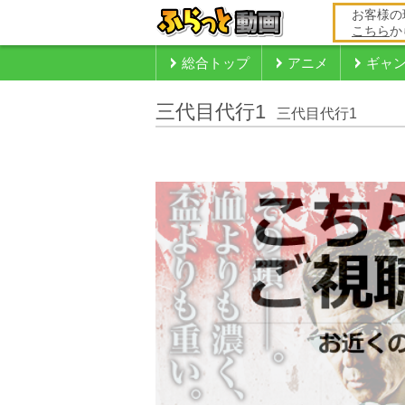
お客様の
こちら
か
総合トップ
アニメ
ギャ
三代目代行1
三代目代行1