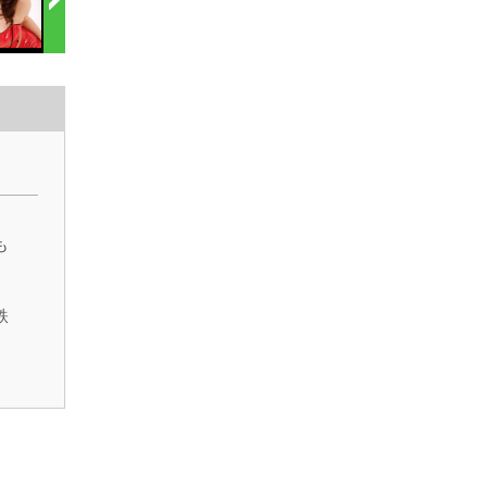
）
も
鉄
と
大
を
。
生
代
若