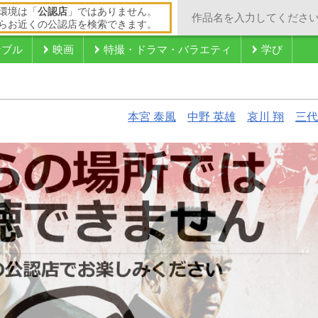
環境は「
公認店
」ではありません。
らお近くの公認店を検索できます。
ンブル
映画
特撮・ドラマ・バラエティ
学び
本宮 泰風
中野 英雄
哀川 翔
三代