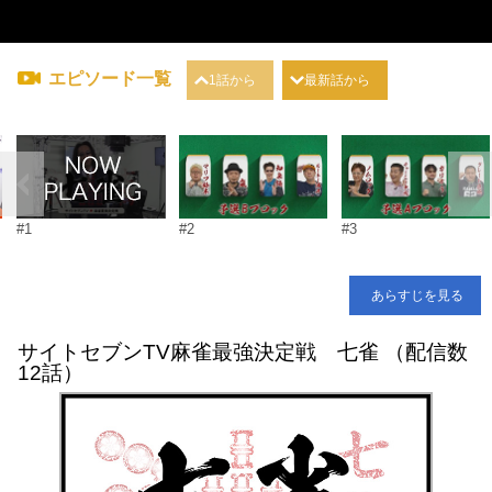
エピソード一覧
1話から
最新話から
#1
#2
#3
あらすじを見る
サイトセブンTV麻雀最強決定戦 七雀 （配信数
12話）