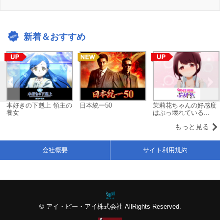
新着＆おすすめ
本好きの下剋上 領主の
日本統一50
茉莉花ちゃんの好感度
養女
はぶっ壊れている...
もっと見る
会社概要
サイト利用規約
© アイ・ピー・アイ株式会社 AllRights Reserved.