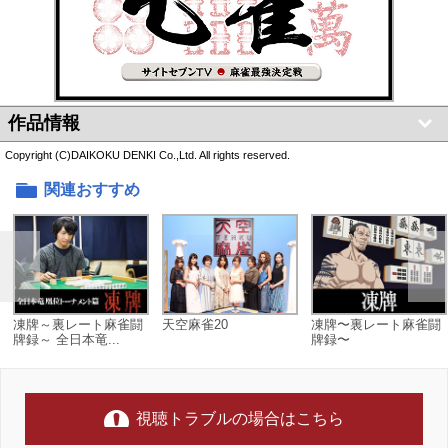
作品情報
Copyright (C)DAIKOKU DENKI Co.,Ltd. All rights reserved.
関連おすすめ
凍牌～裏レート麻雀闘
天空麻雀20
凍牌〜裏レート麻雀闘
牌録～ 全日本竜...
牌録〜
視聴トラブルの場合はこちら