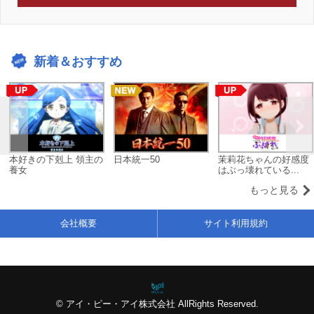
新着＆おすすめ
本好きの下剋上 領主の
日本統一50
茉莉花ちゃんの好感度
養女
はぶっ壊れている...
もっと見る
会社概要
サイト利用規約
© アイ・ピー・アイ株式会社 AllRights Reserved.