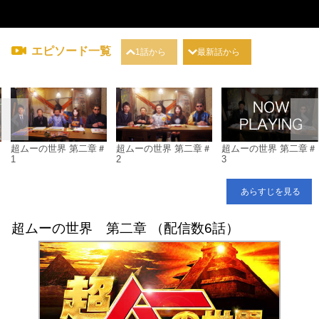
エピソード一覧
1話から
最新話から
＃
超ムーの世界 第二章＃
超ムーの世界 第二章＃
超ムーの世界 第二章＃
1
2
3
あらすじを見る
超ムーの世界 第二章 （配信数6話）