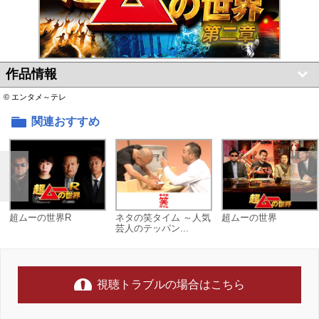
作品情報
© エンタメ～テレ
関連おすすめ
超ムーの世界R
ネタの笑タイム ～人気
超ムーの世界
芸人のテッパン...
視聴トラブルの場合はこちら