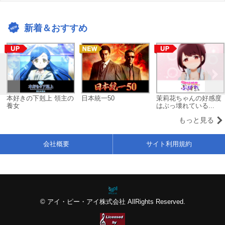
新着＆おすすめ
本好きの下剋上 領主の
日本統一50
茉莉花ちゃんの好感度
養女
はぶっ壊れている...
もっと見る
会社概要
サイト利用規約
© アイ・ピー・アイ株式会社 AllRights Reserved.