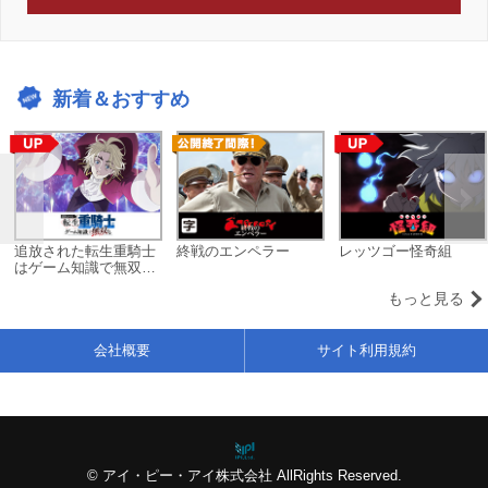
新着＆おすすめ
追放された転生重騎士
終戦のエンペラー
レッツゴー怪奇組
はゲーム知識で無双す
る
もっと見る
会社概要
サイト利用規約
© アイ・ピー・アイ株式会社 AllRights Reserved.