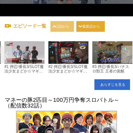
エピソード一覧
1話から
最新話から
#1 押忍!番長3/SLOT魔
#2 押忍!番長3/SLOT魔
#3 押忍!番長3/パチス
法少女まどか☆マギカ/
法少女まどか☆マギカ/
ロ獣王 王者の覚醒
クランキーセレブレー
クランキーセレブレー
ション/ミリオンゴッ
ション
A
ド-神々の凱旋-
あらすじを見る
マネーの豚2匹目～100万円争奪スロバトル～
（配信数32話）