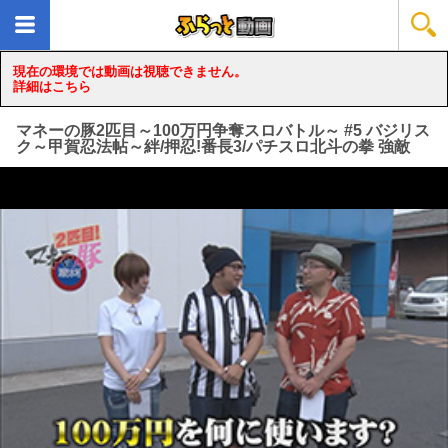
現在の環境では動画は視聴できません。
詳細はこちら
マネーの豚2匹目～100万円争奪スロバトル～ #5 バジリス
ク～甲賀忍法帖～絆/押忍!番長3/パチスロ北斗の拳 強敵
loading...