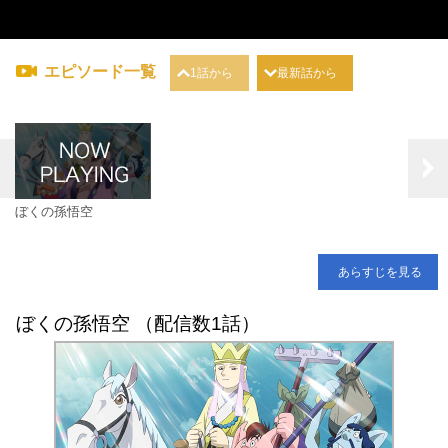
エピソード一覧
1話から
最新話から
ぼくの孫悟空
あらすじを見る
ぼくの孫悟空 （配信数1話）