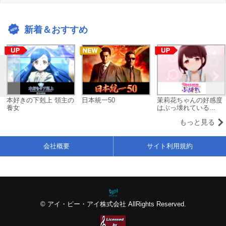
新着＆おすすめ
本好きの下剋上 領主の
日本統一50
茉莉花ちゃんの好感度
養女
はぶっ壊れている...
もっと見る
会社概要
サイト利用規約
© アイ・ピー・アイ株式会社 AllRights Reserved.