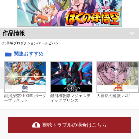
作品情報
(C)手塚プロダクション/アールビバン
関連おすすめ
銀河探査2100年 ボーダ
銀河機攻隊マジェステ
大自然の魔獣 バギ
ープラネット
ィックプリンス
視聴トラブルの場合はこちら