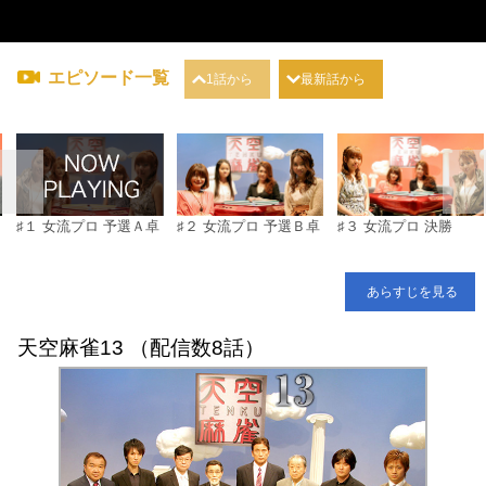
エピソード一覧
1話から
最新話から
♯１ 女流プロ 予選Ａ卓
♯２ 女流プロ 予選Ｂ卓
♯３ 女流プロ 決勝
あらすじを見る
天空麻雀13 （配信数8話）