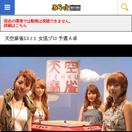
現在の環境では動画は視聴できません。
詳細はこちら
天空麻雀13 ♯１ 女流プロ 予選Ａ卓
loading...