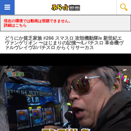
現在の環境では動画は視聴できません。
詳細はこちら
どうにか貧乏家族 #266 スマスロ 攻殻機動隊/e 新世紀エ
ヴァンゲリオン 〜はじまりの記憶〜/Lパチスロ 革命機ヴ
ァルヴレイヴ2/パチスロ からくりサーカス
loading...