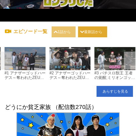
エピソード一覧
1話から
最新話から
#1 アナザーゴッドハー
#2 アナザーゴッドハー
#3 パチスロ獣王 王者
な
デス～奪われたZEUS
デス～奪われたZEUS
の覚醒;ミリオンゴッ
真
ver.～/ミリオンゴッド-
ver.～/ミリオンゴッド-
ド-神々の凱旋-;ぱちん
神々の凱旋-/バジリス
神々の凱旋-/ぱちんこC
こCR北斗の拳7 転生;
ク～甲賀忍法帖～絆/ぱ
R北斗の拳7 転生
バジリスク～甲賀忍法
あらすじを見る
ちんこCR北斗の拳7 転
帖～絆
生
どうにか貧乏家族 （配信数270話）