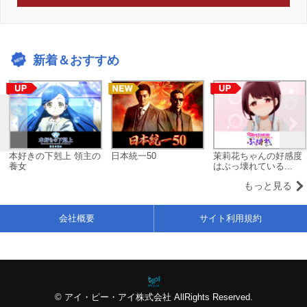
新着＆おすすめ
本好きの下剋上 領主の
日本統一50
茉莉花ちゃんの好感度
養女
はぶっ壊れている...
もっと見る
会社概要
サイト利用規約
© アイ・ピー・アイ株式会社 AllRights Reserved.