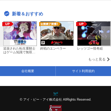
新着＆おすすめ
追放された転生重騎士
終戦のエンペラー
レッツゴー怪奇組
はゲーム知識で無双す
る
もっと見る
会社概要
サイト利用規約
© アイ・ピー・アイ株式会社 AllRights Reserved.