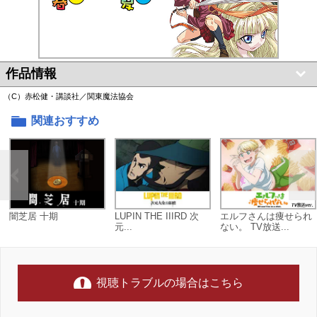
作品情報
（C）赤松健・講談社／関東魔法協会
関連おすすめ
闇芝居 十期
LUPIN THE IIIRD 次
エルフさんは痩せられ
元...
ない。 TV放送...
視聴トラブルの場合はこちら