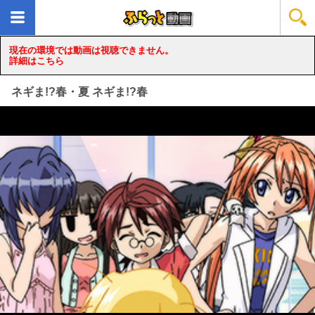
現在の環境では動画は視聴できません。
詳細はこちら
ネギま!?春・夏 ネギま!?春
loading...