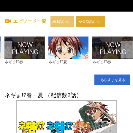
エピソード一覧
1話から
最新話から
ネギま!?春
ネギま!?夏
ネギま!?春
あらすじを見る
ネギま!?春・夏 （配信数2話）