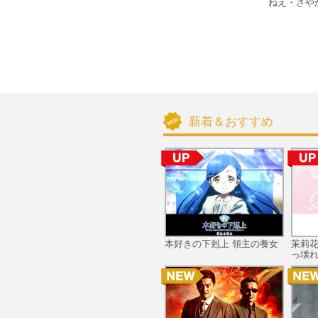
ねえ・さやか.
新着＆おすすめ
本好きの下剋上 領主の養女
茉莉
っ壊れ