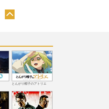
＃11
＃12
とんがり帽子のアトリエ
＃13