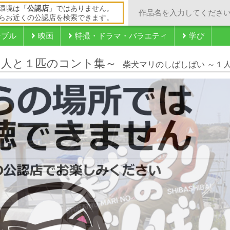
環境は「
公認店
」ではありません。
らお近くの公認店を検索できます。
ンブル
映画
特撮・ドラマ・バラエティ
学び
１人と１匹のコント集～
柴犬マリのしばしばい ～１