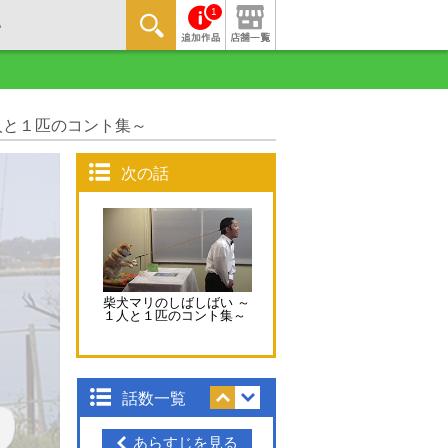
1
人と１匹のコント集～
次の話
柴犬マリのしばしばい ～
１人と１匹のコント集～
話数一覧
あらすじを見る