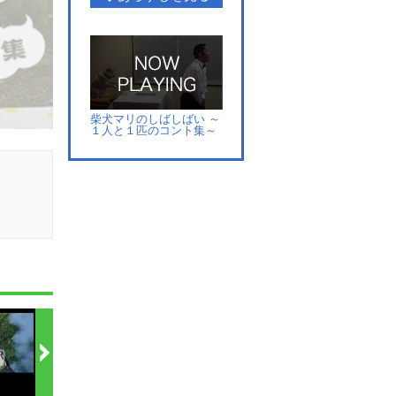
柴犬マリのしばしばい ～
１人と１匹のコント集～