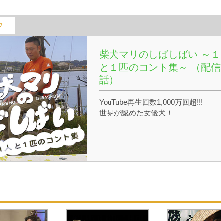
フ
柴犬マリのしばしばい ～１
と１匹のコント集～ （配信
話）
YouTube再生回数1,000万回超!!!
世界が認めた女優犬！