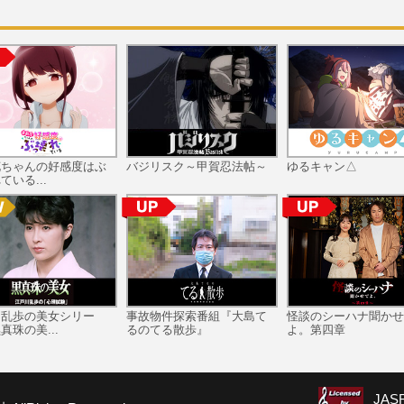
花ちゃんの好感度はぶ
バジリスク～甲賀忍法帖～
ゆるキャン△
ている...
川乱歩の美女シリー
事故物件探索番組『大島て
怪談のシーハナ聞かせ
真珠の美...
るのてる散歩』
よ。第四章
JA