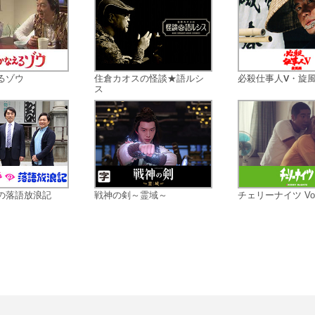
るゾウ
住倉カオスの怪談★語ルシ
必殺仕事人Ⅴ・旋
ス
の落語放浪記
戦神の剣～霊域～
チェリーナイツ Vol