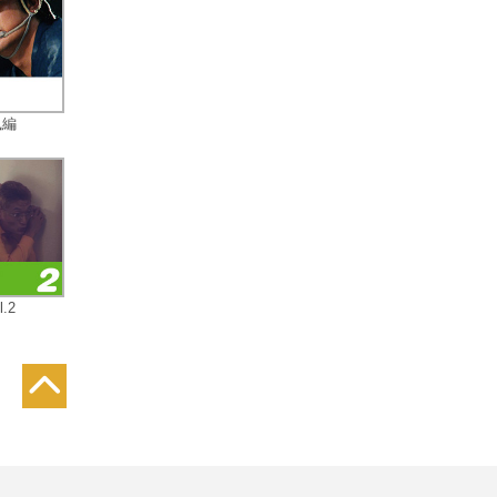
風編
.2