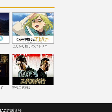
とんがり帽子のアトリエ
て
三代目代行1
SRAC許諾番号