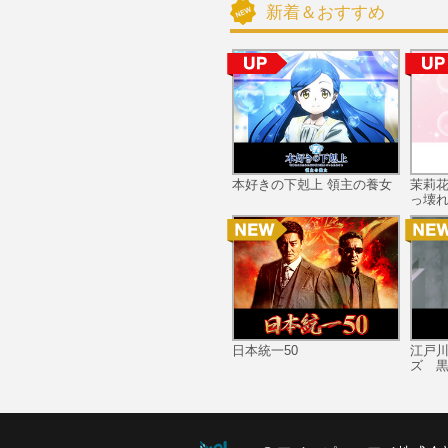
新着＆おすすめ
本好きの下剋上 領主の養女
茉莉
っ壊れ
日本統一50
江戸
ズ 黒