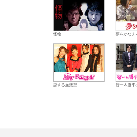
怪物
夢をかなえ
恋する血液型
智一＆勝平