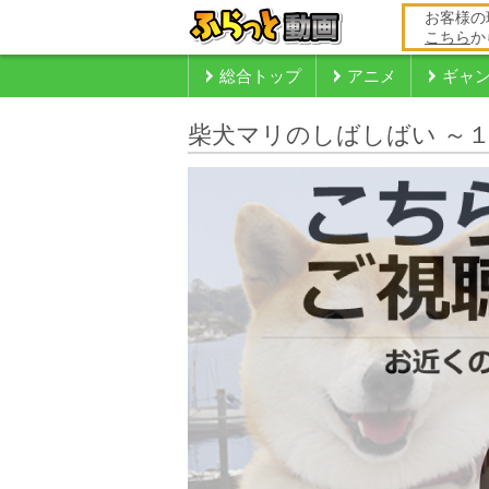
お客様の
こちら
か
総合トップ
アニメ
ギャ
柴犬マリのしばしばい ～